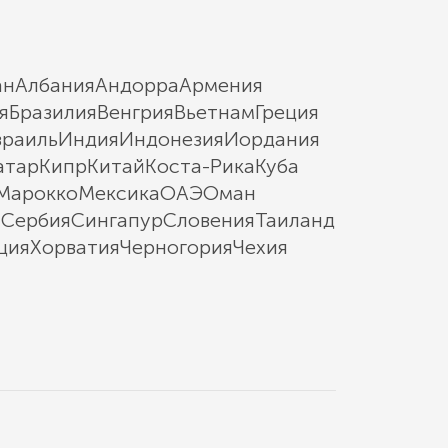
ан
Албания
Андорра
Армения
я
Бразилия
Венгрия
Вьетнам
Греция
зраиль
Индия
Индонезия
Иордания
атар
Кипр
Китай
Коста-Рика
Куба
Марокко
Мексика
ОАЭ
Оман
ы
Сербия
Сингапур
Словения
Таиланд
ция
Хорватия
Черногория
Чехия