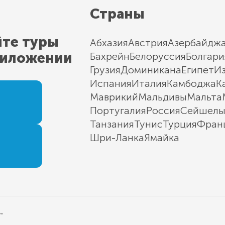
Страны
йте туры
Абхазия
Австрия
Азербайдж
риложении
Бахрейн
Белоруссия
Болгари
Грузия
Доминикана
Египет
И
Испания
Италия
Камбоджа
К
Маврикий
Мальдивы
Мальта
Португалия
Россия
Сейшел
Танзания
Тунис
Турция
Фран
Шри-Ланка
Ямайка
"