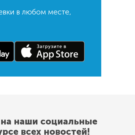
евки в любом месте,
 на наши социальные
урсе всех новостей!