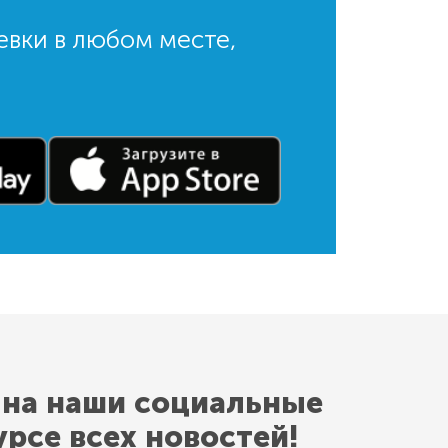
евки в любом месте,
 на наши социальные
урсе всех новостей!