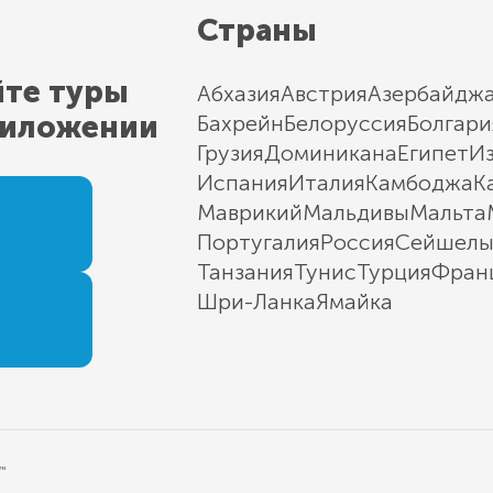
Страны
йте туры
Абхазия
Австрия
Азербайдж
риложении
Бахрейн
Белоруссия
Болгари
Грузия
Доминикана
Египет
И
Испания
Италия
Камбоджа
К
Маврикий
Мальдивы
Мальта
Португалия
Россия
Сейшел
Танзания
Тунис
Турция
Фран
Шри-Ланка
Ямайка
"