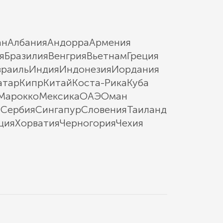
ан
Албания
Андорра
Армения
я
Бразилия
Венгрия
Вьетнам
Греция
зраиль
Индия
Индонезия
Иордания
атар
Кипр
Китай
Коста-Рика
Куба
Марокко
Мексика
ОАЭ
Оман
ы
Сербия
Сингапур
Словения
Таиланд
ция
Хорватия
Черногория
Чехия