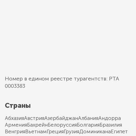
Номер в едином реестре турагентств: РТА
0003383
Страны
Абхазия
Австрия
Азербайджан
Албания
Андорра
Армения
Бахрейн
Белоруссия
Болгария
Бразилия
Венгрия
Вьетнам
Греция
Грузия
Доминикана
Египет