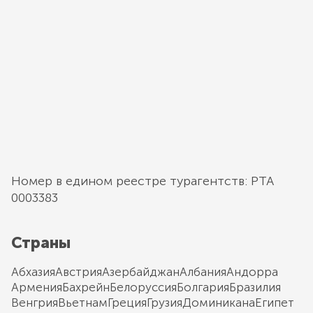
Номер в едином реестре турагентств: РТА
0003383
Страны
Абхазия
Австрия
Азербайджан
Албания
Андорра
Армения
Бахрейн
Белоруссия
Болгария
Бразилия
Венгрия
Вьетнам
Греция
Грузия
Доминикана
Египет