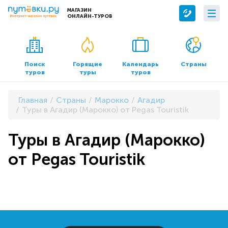
МАГАЗИН
ОНЛАЙН-ТУРОВ
Сервисы
О компании
Бронирование отелей
О нас
Поиск
Горящие
Календарь
Страны
туров
туры
туров
Трансфер
Контакты
Страхование
Команда
Главная
Страны
Марокко
Агадир
Документы и реквизиты
Туры в Агадир (Марокко) от Pegas Touristik
Офисы продаж
Туры в Агадир (Марокко)
от Pegas Touristik