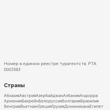
Номер в едином реестре турагентств: РТА
0003383
Страны
Абхазия
Австрия
Азербайджан
Албания
Андорра
Армения
Бахрейн
Белоруссия
Болгария
Бразилия
Венгрия
Вьетнам
Греция
Грузия
Доминикана
Египет