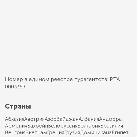
Номер в едином реестре турагентств: РТА
0003383
Страны
Абхазия
Австрия
Азербайджан
Албания
Андорра
Армения
Бахрейн
Белоруссия
Болгария
Бразилия
Венгрия
Вьетнам
Греция
Грузия
Доминикана
Египет