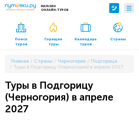
МАГАЗИН
ОНЛАЙН-ТУРОВ
Сервисы
О компании
Бронирование отелей
О нас
Поиск
Горящие
Календарь
Страны
туров
туры
туров
Трансфер
Контакты
Страхование
Команда
Главная
Страны
Черногория
Подгорица
Документы и реквизиты
Туры в Подгорицу (Черногория) в апреле 2027
Офисы продаж
Туры в Подгорицу
(Черногория) в апреле
2027