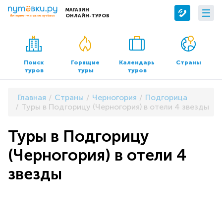
МАГАЗИН
ОНЛАЙН-ТУРОВ
Сервисы
О компании
Бронирование отелей
О нас
Поиск
Горящие
Календарь
Страны
туров
туры
туров
Трансфер
Контакты
Страхование
Команда
Главная
Страны
Черногория
Подгорица
Документы и реквизиты
Туры в Подгорицу (Черногория) в отели 4 звезды
Офисы продаж
Туры в Подгорицу
(Черногория) в отели 4
звезды