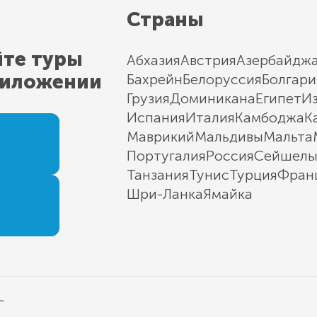
Страны
йте туры
Абхазия
Австрия
Азербайдж
риложении
Бахрейн
Белоруссия
Болгари
Грузия
Доминикана
Египет
И
Испания
Италия
Камбоджа
К
Маврикий
Мальдивы
Мальта
Португалия
Россия
Сейшел
Танзания
Тунис
Турция
Фран
Шри-Ланка
Ямайка
"