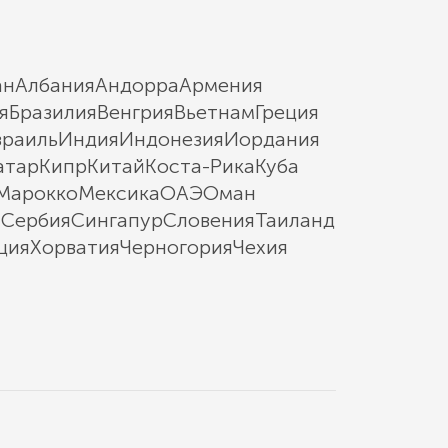
ан
Албания
Андорра
Армения
я
Бразилия
Венгрия
Вьетнам
Греция
зраиль
Индия
Индонезия
Иордания
атар
Кипр
Китай
Коста-Рика
Куба
Марокко
Мексика
ОАЭ
Оман
ы
Сербия
Сингапур
Словения
Таиланд
ция
Хорватия
Черногория
Чехия