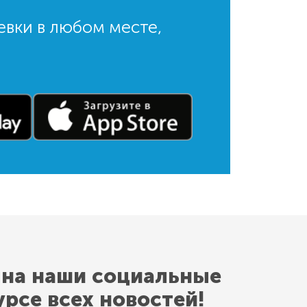
евки в любом месте,
 на наши социальные
урсе всех новостей!