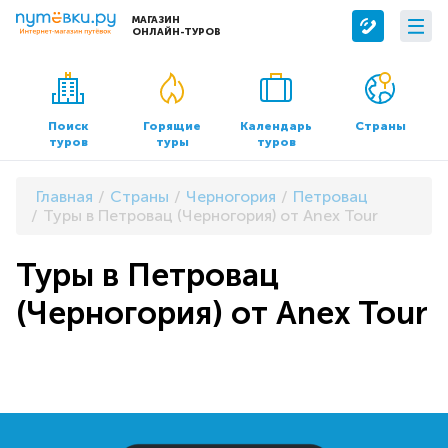
МАГАЗИН
ОНЛАЙН-ТУРОВ
Сервисы
О компании
Бронирование отелей
О нас
Поиск
Горящие
Календарь
Страны
туров
туры
туров
Трансфер
Контакты
Страхование
Команда
Главная
Страны
Черногория
Петровац
Документы и реквизиты
Туры в Петровац (Черногория) от Anex Tour
Офисы продаж
Туры в Петровац
(Черногория) от Anex Tour