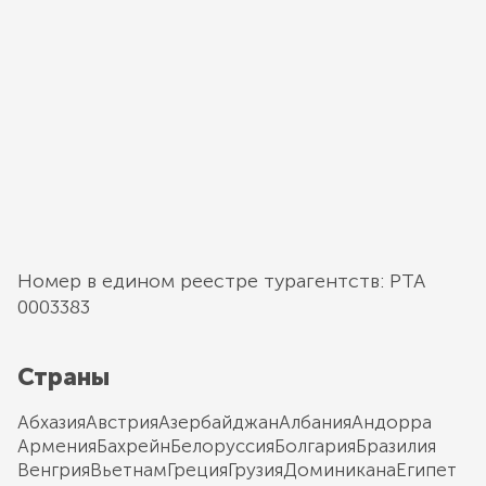
Номер в едином реестре турагентств: РТА
0003383
Страны
Абхазия
Австрия
Азербайджан
Албания
Андорра
Армения
Бахрейн
Белоруссия
Болгария
Бразилия
Венгрия
Вьетнам
Греция
Грузия
Доминикана
Египет