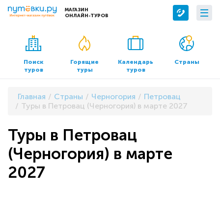
МАГАЗИН
ОНЛАЙН-ТУРОВ
Сервисы
О компании
Бронирование отелей
О нас
Поиск
Горящие
Календарь
Страны
туров
туры
туров
Трансфер
Контакты
Страхование
Команда
Главная
Страны
Черногория
Петровац
Документы и реквизиты
Туры в Петровац (Черногория) в марте 2027
Офисы продаж
Туры в Петровац
(Черногория) в марте
2027