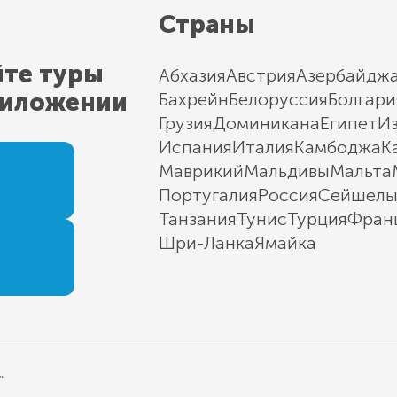
Страны
йте туры
Абхазия
Австрия
Азербайдж
риложении
Бахрейн
Белоруссия
Болгари
Грузия
Доминикана
Египет
И
Испания
Италия
Камбоджа
К
Маврикий
Мальдивы
Мальта
Португалия
Россия
Сейшел
Танзания
Тунис
Турция
Фран
Шри-Ланка
Ямайка
"