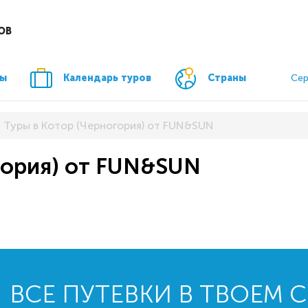
ОВ
ры
Календарь туров
Страны
Сер
Туры в Котор (Черногория) от FUN&SUN
гория) от FUN&SUN
ВСЕ ПУТЕВКИ В ТВОЕМ 