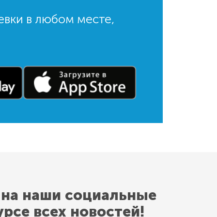
евки в любом месте,
 на наши социальные
урсе всех новостей!