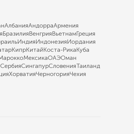
ан
Албания
Андорра
Армения
я
Бразилия
Венгрия
Вьетнам
Греция
зраиль
Индия
Индонезия
Иордания
атар
Кипр
Китай
Коста-Рика
Куба
Марокко
Мексика
ОАЭ
Оман
ы
Сербия
Сингапур
Словения
Таиланд
ция
Хорватия
Черногория
Чехия