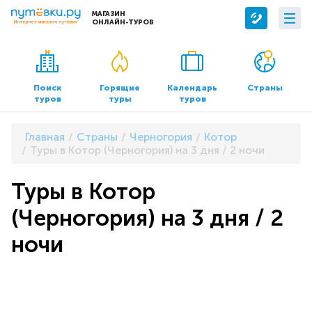
МАГАЗИН
ОНЛАЙН-ТУРОВ
Сервисы
О компании
Бронирование отелей
О нас
Поиск
Горящие
Календарь
Страны
туров
туры
туров
Трансфер
Контакты
Страхование
Команда
Главная
Страны
Черногория
Котор
Документы и реквизиты
Туры в Котор (Черногория) на 3 дня / 2 ночи
Офисы продаж
Туры в Котор
(Черногория) на 3 дня / 2
ночи