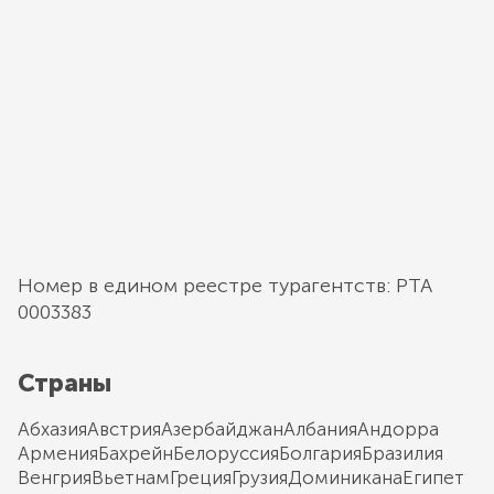
Номер в едином реестре турагентств: РТА
0003383
Страны
Абхазия
Австрия
Азербайджан
Албания
Андорра
Армения
Бахрейн
Белоруссия
Болгария
Бразилия
Венгрия
Вьетнам
Греция
Грузия
Доминикана
Египет