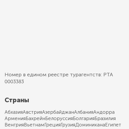
Номер в едином реестре турагентств: РТА
0003383
Страны
Абхазия
Австрия
Азербайджан
Албания
Андорра
Армения
Бахрейн
Белоруссия
Болгария
Бразилия
Венгрия
Вьетнам
Греция
Грузия
Доминикана
Египет