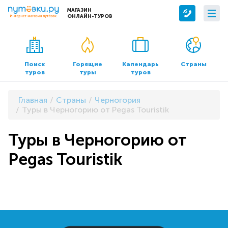
МАГАЗИН
ОНЛАЙН-ТУРОВ
Сервисы
О компании
Бронирование отелей
О нас
Поиск
Горящие
Календарь
Страны
туров
туры
туров
Трансфер
Контакты
Страхование
Команда
Главная
Страны
Черногория
Документы и реквизиты
Туры в Черногорию от Pegas Touristik
Офисы продаж
Туры в Черногорию от
Pegas Touristik