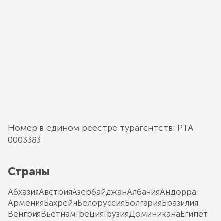
Номер в едином реестре турагентств: РТА
0003383
Страны
Абхазия
Австрия
Азербайджан
Албания
Андорра
Армения
Бахрейн
Белоруссия
Болгария
Бразилия
Венгрия
Вьетнам
Греция
Грузия
Доминикана
Египет