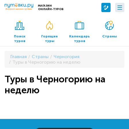
МАГАЗИН
ОНЛАЙН-ТУРОВ
Сервисы
О компании
Бронирование отелей
О нас
Поиск
Горящие
Календарь
Страны
туров
туры
туров
Трансфер
Контакты
Страхование
Команда
Главная
Страны
Черногория
Документы и реквизиты
Туры в Черногорию на неделю
Офисы продаж
Туры в Черногорию на
неделю