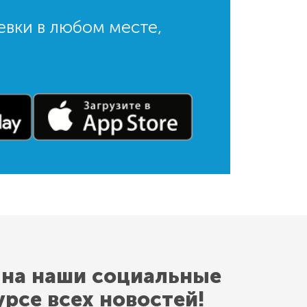
евки в любом месте,
 на наши социальные
урсе всех новостей!