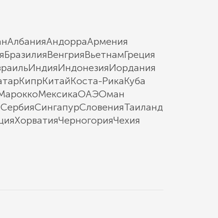
ан
Албания
Андорра
Армения
я
Бразилия
Венгрия
Вьетнам
Греция
зраиль
Индия
Индонезия
Иордания
атар
Кипр
Китай
Коста-Рика
Куба
Марокко
Мексика
ОАЭ
Оман
ы
Сербия
Сингапур
Словения
Таиланд
ция
Хорватия
Черногория
Чехия