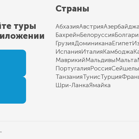
Страны
йте туры
Абхазия
Австрия
Азербайдж
риложении
Бахрейн
Белоруссия
Болгари
Грузия
Доминикана
Египет
И
Испания
Италия
Камбоджа
К
Маврикий
Мальдивы
Мальта
Португалия
Россия
Сейшел
Танзания
Тунис
Турция
Фран
Шри-Ланка
Ямайка
"