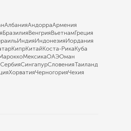
ан
Албания
Андорра
Армения
я
Бразилия
Венгрия
Вьетнам
Греция
зраиль
Индия
Индонезия
Иордания
атар
Кипр
Китай
Коста-Рика
Куба
Марокко
Мексика
ОАЭ
Оман
ы
Сербия
Сингапур
Словения
Таиланд
ция
Хорватия
Черногория
Чехия