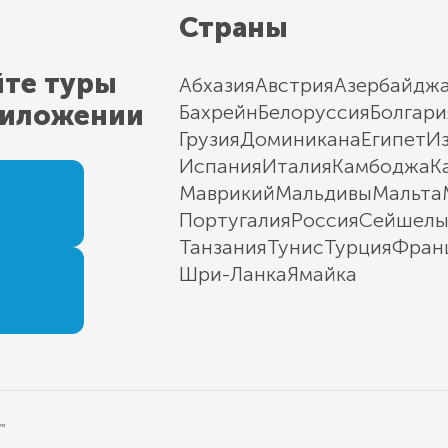
Страны
йте туры
Абхазия
Австрия
Азербайдж
риложении
Бахрейн
Белоруссия
Болгари
Грузия
Доминикана
Египет
И
Испания
Италия
Камбоджа
К
Маврикий
Мальдивы
Мальта
Португалия
Россия
Сейшел
Танзания
Тунис
Турция
Фран
Шри-Ланка
Ямайка
"