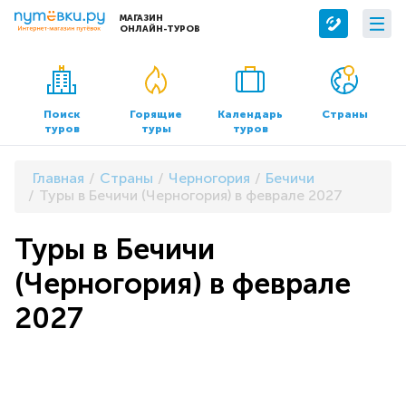
МАГАЗИН
ОНЛАЙН-ТУРОВ
Сервисы
О компании
Бронирование отелей
О нас
Поиск
Горящие
Календарь
Страны
туров
туры
туров
Трансфер
Контакты
Страхование
Команда
Главная
Страны
Черногория
Бечичи
Документы и реквизиты
Туры в Бечичи (Черногория) в феврале 2027
Офисы продаж
Туры в Бечичи
(Черногория) в феврале
2027