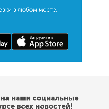
евки в любом месте,
 на наши социальные
урсе всех новостей!