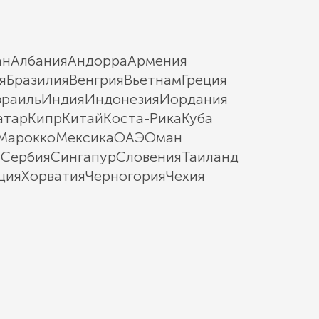
ан
Албания
Андорра
Армения
я
Бразилия
Венгрия
Вьетнам
Греция
зраиль
Индия
Индонезия
Иордания
атар
Кипр
Китай
Коста-Рика
Куба
Марокко
Мексика
ОАЭ
Оман
ы
Сербия
Сингапур
Словения
Таиланд
ция
Хорватия
Черногория
Чехия