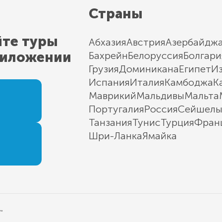
Страны
йте туры
Абхазия
Австрия
Азербайдж
риложении
Бахрейн
Белоруссия
Болгари
Грузия
Доминикана
Египет
И
Испания
Италия
Камбоджа
К
Маврикий
Мальдивы
Мальта
Португалия
Россия
Сейшел
Танзания
Тунис
Турция
Фран
Шри-Ланка
Ямайка
"