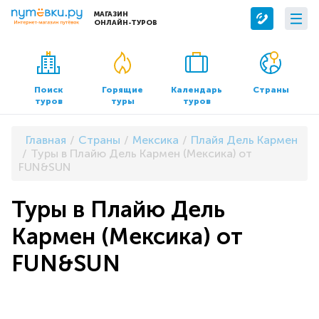
МАГАЗИН
ОНЛАЙН-ТУРОВ
Сервисы
О компании
Бронирование отелей
О нас
Поиск
Горящие
Календарь
Страны
туров
туры
туров
Трансфер
Контакты
Страхование
Команда
Главная
Страны
Мексика
Плайя Дель Кармен
Документы и реквизиты
Туры в Плайю Дель Кармен (Мексика) от
FUN&SUN
Офисы продаж
Туры в Плайю Дель
Кармен (Мексика) от
FUN&SUN