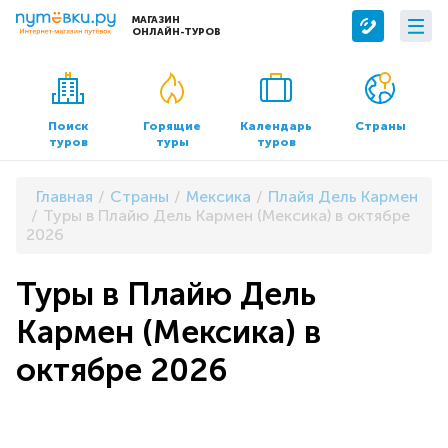
МАГАЗИН
ОНЛАЙН-ТУРОВ
Сервисы
О компании
Бронирование отелей
О нас
Поиск
Горящие
Календарь
Страны
туров
туры
туров
Трансфер
Контакты
Страхование
Команда
Главная
Страны
Мексика
Плайя Дель Кармен
Документы и реквизиты
Туры в Плайю Дель Кармен (Мексика) в октябре
2026
Офисы продаж
Туры в Плайю Дель
Кармен (Мексика) в
октябре 2026