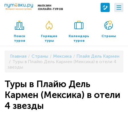
МАГАЗИН
ОНЛАЙН-ТУРОВ
Сервисы
О компании
Бронирование отелей
О нас
Поиск
Горящие
Календарь
Страны
туров
туры
туров
Трансфер
Контакты
Страхование
Команда
Главная
Страны
Мексика
Плайя Дель Кармен
Документы и реквизиты
Туры в Плайю Дель Кармен (Мексика) в отели 4
звезды
Офисы продаж
Туры в Плайю Дель
Кармен (Мексика) в отели
4 звезды