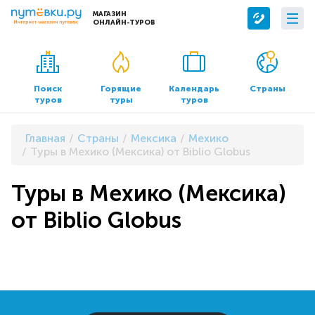
МАГАЗИН
ОНЛАЙН-ТУРОВ
Сервисы
О компании
Бронирование отелей
О нас
Поиск
Горящие
Календарь
Страны
туров
туры
туров
Трансфер
Контакты
Страхование
Команда
Главная
Страны
Мексика
Мехико
Документы и реквизиты
Туры в Мехико (Мексика) от Biblio Globus
Офисы продаж
Туры в Мехико (Мексика)
от Biblio Globus