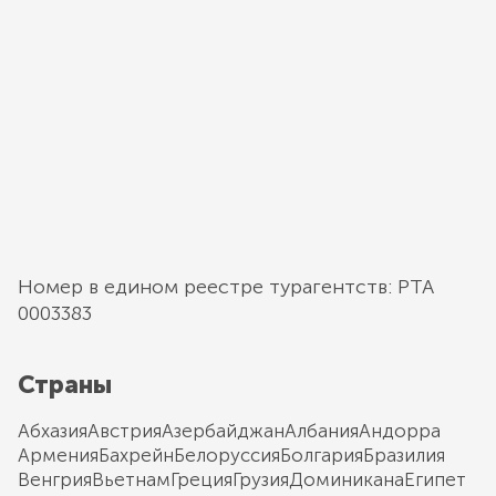
Номер в едином реестре турагентств: РТА
0003383
Страны
Абхазия
Австрия
Азербайджан
Албания
Андорра
Армения
Бахрейн
Белоруссия
Болгария
Бразилия
Венгрия
Вьетнам
Греция
Грузия
Доминикана
Египет