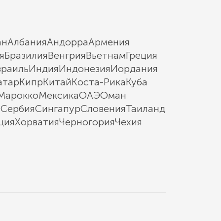
ан
Албания
Андорра
Армения
я
Бразилия
Венгрия
Вьетнам
Греция
зраиль
Индия
Индонезия
Иордания
атар
Кипр
Китай
Коста-Рика
Куба
Марокко
Мексика
ОАЭ
Оман
ы
Сербия
Сингапур
Словения
Таиланд
ция
Хорватия
Черногория
Чехия