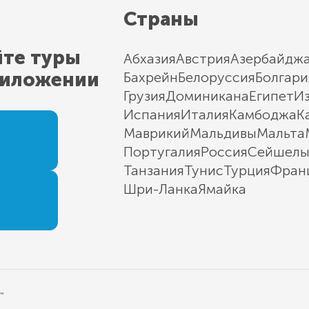
Страны
йте туры
Абхазия
Австрия
Азербайдж
риложении
Бахрейн
Белоруссия
Болгари
Грузия
Доминикана
Египет
И
Испания
Италия
Камбоджа
К
Маврикий
Мальдивы
Мальта
Португалия
Россия
Сейшел
Танзания
Тунис
Турция
Фран
Шри-Ланка
Ямайка
"