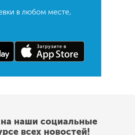
евки в любом месте,
 на наши социальные
урсе всех новостей!