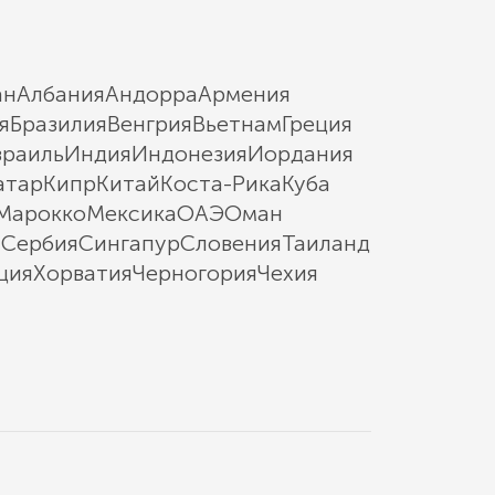
ан
Албания
Андорра
Армения
я
Бразилия
Венгрия
Вьетнам
Греция
зраиль
Индия
Индонезия
Иордания
атар
Кипр
Китай
Коста-Рика
Куба
Марокко
Мексика
ОАЭ
Оман
ы
Сербия
Сингапур
Словения
Таиланд
ция
Хорватия
Черногория
Чехия