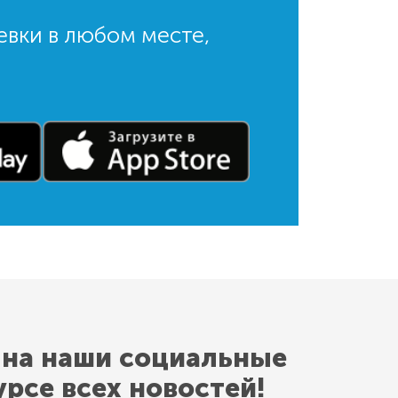
евки в любом месте,
 на наши социальные
урсе всех новостей!