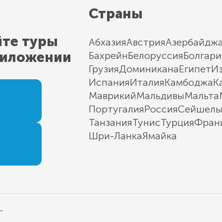
Страны
йте туры
Абхазия
Австрия
Азербайдж
риложении
Бахрейн
Белоруссия
Болгари
Грузия
Доминикана
Египет
И
Испания
Италия
Камбоджа
К
Маврикий
Мальдивы
Мальта
Португалия
Россия
Сейшел
Танзания
Тунис
Турция
Фран
Шри-Ланка
Ямайка
"