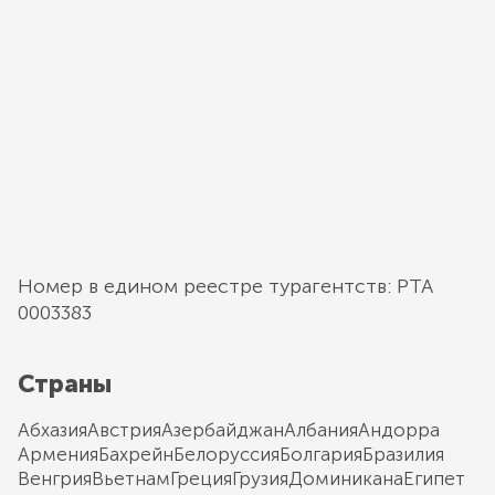
Номер в едином реестре турагентств: РТА
0003383
Страны
Абхазия
Австрия
Азербайджан
Албания
Андорра
Армения
Бахрейн
Белоруссия
Болгария
Бразилия
Венгрия
Вьетнам
Греция
Грузия
Доминикана
Египет