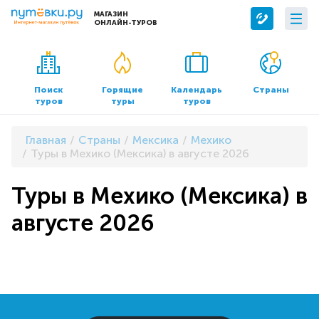
МАГАЗИН
ОНЛАЙН-ТУРОВ
Сервисы
О компании
Бронирование отелей
О нас
Поиск
Горящие
Календарь
Страны
туров
туры
туров
Трансфер
Контакты
Страхование
Команда
Главная
Страны
Мексика
Мехико
Документы и реквизиты
Туры в Мехико (Мексика) в августе 2026
Офисы продаж
Туры в Мехико (Мексика) в
августе 2026