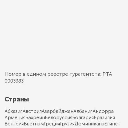
Номер в едином реестре турагентств: РТА
0003383
Страны
Абхазия
Австрия
Азербайджан
Албания
Андорра
Армения
Бахрейн
Белоруссия
Болгария
Бразилия
Венгрия
Вьетнам
Греция
Грузия
Доминикана
Египет