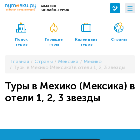
МАГАЗИН
ОНЛАЙН-ТУРОВ
Сервисы
О компании
Бронирование отелей
О нас
Поиск
Горящие
Календарь
Страны
туров
туры
туров
Трансфер
Контакты
Страхование
Команда
Главная
Страны
Мексика
Мехико
Документы и реквизиты
Туры в Мехико (Мексика) в отели 1, 2, 3 звезды
Офисы продаж
Туры в Мехико (Мексика) в
отели 1, 2, 3 звезды