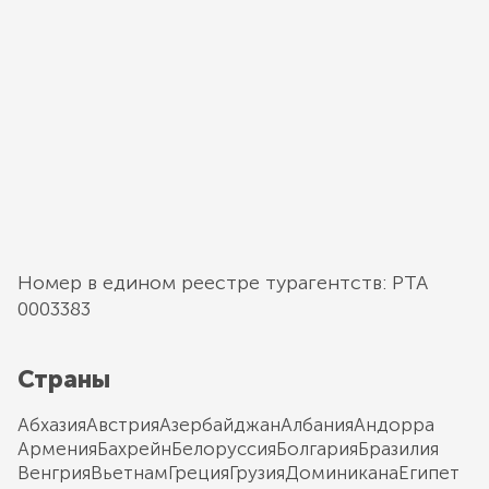
Номер в едином реестре турагентств: РТА
0003383
Страны
Абхазия
Австрия
Азербайджан
Албания
Андорра
Армения
Бахрейн
Белоруссия
Болгария
Бразилия
Венгрия
Вьетнам
Греция
Грузия
Доминикана
Египет