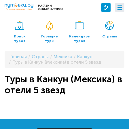
МАГАЗИН
ОНЛАЙН-ТУРОВ
Сервисы
О компании
Бронирование отелей
О нас
Поиск
Горящие
Календарь
Страны
туров
туры
туров
Трансфер
Контакты
Страхование
Команда
Главная
Страны
Мексика
Канкун
Документы и реквизиты
Туры в Канкун (Мексика) в отели 5 звезд
Офисы продаж
Туры в Канкун (Мексика) в
отели 5 звезд