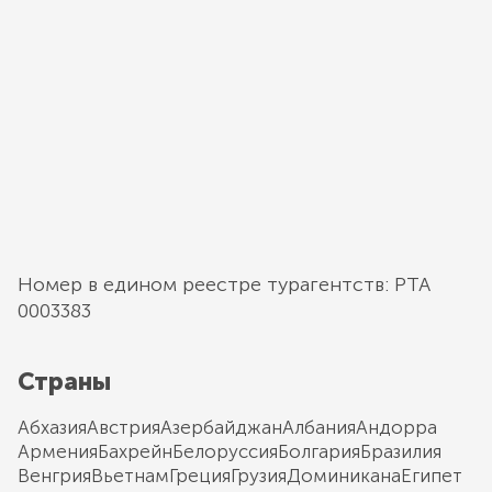
Номер в едином реестре турагентств: РТА
0003383
Страны
Абхазия
Австрия
Азербайджан
Албания
Андорра
Армения
Бахрейн
Белоруссия
Болгария
Бразилия
Венгрия
Вьетнам
Греция
Грузия
Доминикана
Египет