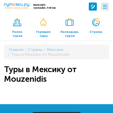
МАГАЗИН
ОНЛАЙН-ТУРОВ
Сервисы
О компании
Бронирование отелей
О нас
Поиск
Горящие
Календарь
Страны
туров
туры
туров
Трансфер
Контакты
Страхование
Команда
Главная
Страны
Мексика
Документы и реквизиты
Туры в Мексику от Mouzenidis
Офисы продаж
Туры в Мексику от
Mouzenidis