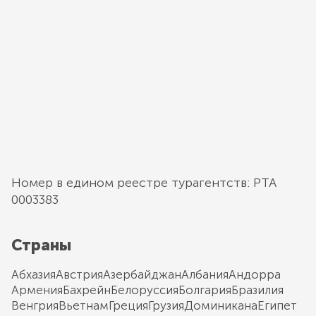
Номер в едином реестре турагентств: РТА
0003383
Страны
Абхазия
Австрия
Азербайджан
Албания
Андорра
Армения
Бахрейн
Белоруссия
Болгария
Бразилия
Венгрия
Вьетнам
Греция
Грузия
Доминикана
Египет