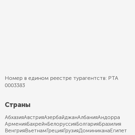
Номер в едином реестре турагентств: РТА
0003383
Страны
Абхазия
Австрия
Азербайджан
Албания
Андорра
Армения
Бахрейн
Белоруссия
Болгария
Бразилия
Венгрия
Вьетнам
Греция
Грузия
Доминикана
Египет