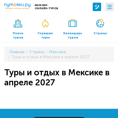
МАГАЗИН
ОНЛАЙН-ТУРОВ
Сервисы
О компании
Бронирование отелей
О нас
Поиск
Горящие
Календарь
Страны
туров
туры
туров
Трансфер
Контакты
Страхование
Команда
Главная
Страны
Мексика
Документы и реквизиты
Туры и отдых в Мексике в апреле 2027
Офисы продаж
Туры и отдых в Мексике в
апреле 2027