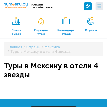
МАГАЗИН
ОНЛАЙН-ТУРОВ
Сервисы
О компании
Бронирование отелей
О нас
Поиск
Горящие
Календарь
Страны
туров
туры
туров
Трансфер
Контакты
Страхование
Команда
Главная
Страны
Мексика
Документы и реквизиты
Туры в Мексику в отели 4 звезды
Офисы продаж
Туры в Мексику в отели 4
звезды