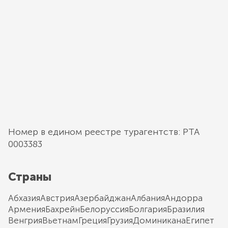
Номер в едином реестре турагентств: РТА
0003383
Страны
Абхазия
Австрия
Азербайджан
Албания
Андорра
Армения
Бахрейн
Белоруссия
Болгария
Бразилия
Венгрия
Вьетнам
Греция
Грузия
Доминикана
Египет