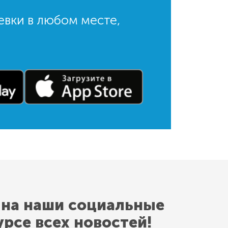
евки в любом месте,
 на наши социальные
урсе всех новостей!