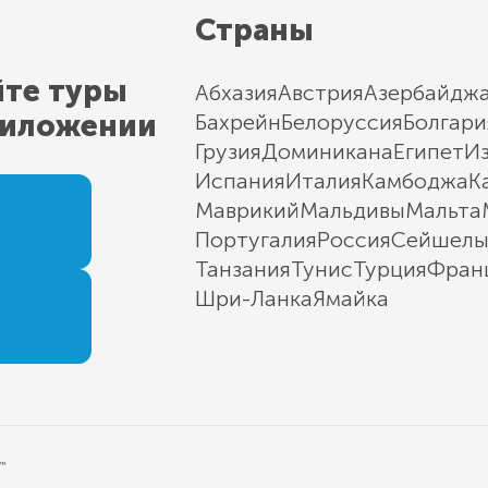
Страны
йте туры
Абхазия
Австрия
Азербайдж
риложении
Бахрейн
Белоруссия
Болгари
Грузия
Доминикана
Египет
И
Испания
Италия
Камбоджа
К
Маврикий
Мальдивы
Мальта
Португалия
Россия
Сейшел
Танзания
Тунис
Турция
Фран
Шри-Ланка
Ямайка
"