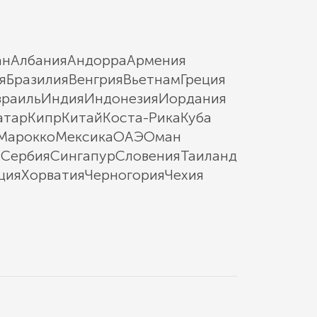
ан
Албания
Андорра
Армения
я
Бразилия
Венгрия
Вьетнам
Греция
зраиль
Индия
Индонезия
Иордания
атар
Кипр
Китай
Коста-Рика
Куба
Марокко
Мексика
ОАЭ
Оман
ы
Сербия
Сингапур
Словения
Таиланд
ция
Хорватия
Черногория
Чехия