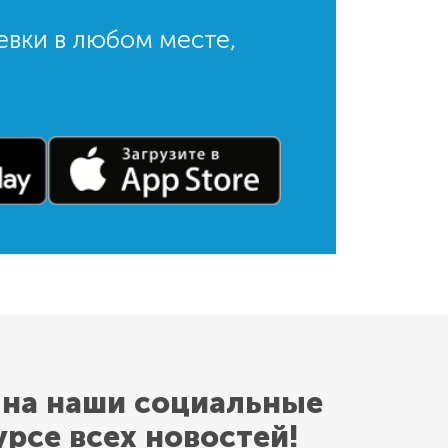
евки в любом месте,
 на наши социальные
урсе всех новостей!