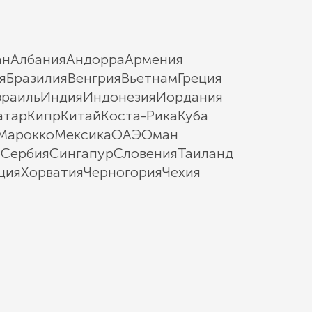
ан
Албания
Андорра
Армения
я
Бразилия
Венгрия
Вьетнам
Греция
зраиль
Индия
Индонезия
Иордания
атар
Кипр
Китай
Коста-Рика
Куба
Марокко
Мексика
ОАЭ
Оман
ы
Сербия
Сингапур
Словения
Таиланд
ция
Хорватия
Черногория
Чехия