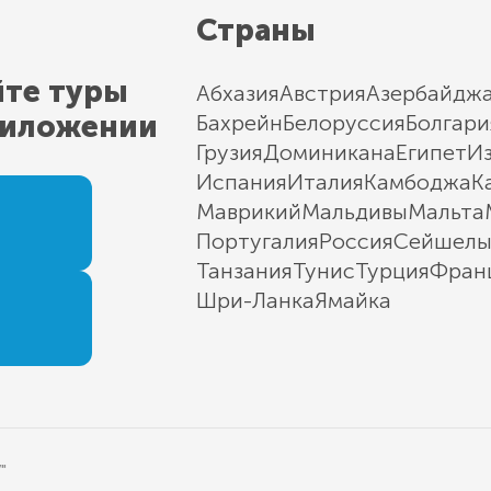
Страны
йте туры
Абхазия
Австрия
Азербайдж
риложении
Бахрейн
Белоруссия
Болгари
Грузия
Доминикана
Египет
И
Испания
Италия
Камбоджа
К
Маврикий
Мальдивы
Мальта
Португалия
Россия
Сейшел
Танзания
Тунис
Турция
Фран
Шри-Ланка
Ямайка
"