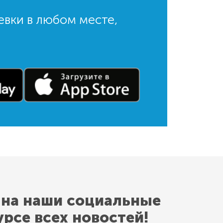
евки в любом месте,
 на наши социальные
урсе всех новостей!