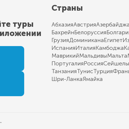
Страны
йте туры
Абхазия
Австрия
Азербайдж
риложении
Бахрейн
Белоруссия
Болгари
Грузия
Доминикана
Египет
И
Испания
Италия
Камбоджа
К
Маврикий
Мальдивы
Мальта
Португалия
Россия
Сейшел
Танзания
Тунис
Турция
Фран
Шри-Ланка
Ямайка
"