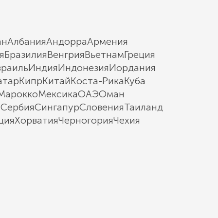
ан
Албания
Андорра
Армения
я
Бразилия
Венгрия
Вьетнам
Греция
зраиль
Индия
Индонезия
Иордания
атар
Кипр
Китай
Коста-Рика
Куба
Марокко
Мексика
ОАЭ
Оман
ы
Сербия
Сингапур
Словения
Таиланд
ция
Хорватия
Черногория
Чехия