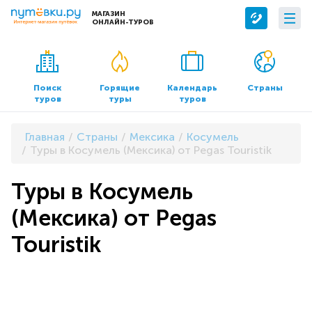
МАГАЗИН
ОНЛАЙН-ТУРОВ
Сервисы
О компании
Бронирование отелей
О нас
Поиск
Горящие
Календарь
Страны
туров
туры
туров
Трансфер
Контакты
Страхование
Команда
Главная
Страны
Мексика
Косумель
Документы и реквизиты
Туры в Косумель (Мексика) от Pegas Touristik
Офисы продаж
Туры в Косумель
(Мексика) от Pegas
Touristik