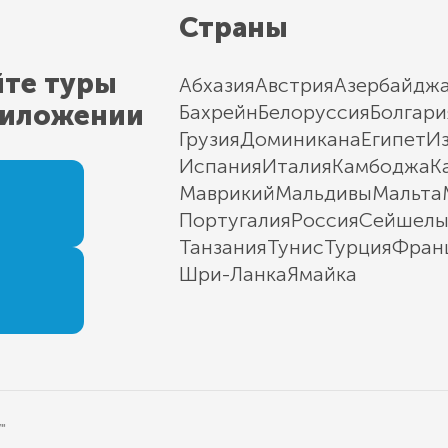
Страны
йте туры
Абхазия
Австрия
Азербайдж
риложении
Бахрейн
Белоруссия
Болгари
Грузия
Доминикана
Египет
И
Испания
Италия
Камбоджа
К
Маврикий
Мальдивы
Мальта
Португалия
Россия
Сейшел
Танзания
Тунис
Турция
Фран
Шри-Ланка
Ямайка
"