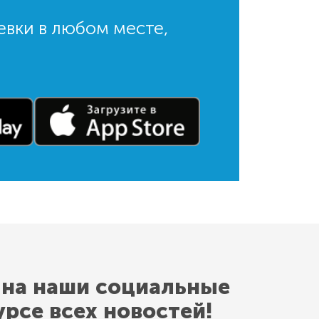
евки в любом месте,
 на наши социальные
урсе всех новостей!