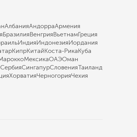
ан
Албания
Андорра
Армения
я
Бразилия
Венгрия
Вьетнам
Греция
зраиль
Индия
Индонезия
Иордания
атар
Кипр
Китай
Коста-Рика
Куба
Марокко
Мексика
ОАЭ
Оман
ы
Сербия
Сингапур
Словения
Таиланд
ция
Хорватия
Черногория
Чехия