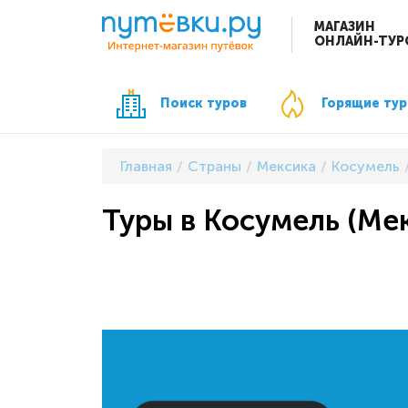
МАГАЗИН
ОНЛАЙН-ТУР
Поиск туров
Горящие ту
Главная
Страны
Мексика
Косумель
Туры в Косумель (Мек