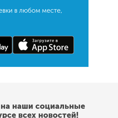
евки в любом месте,
 на наши социальные
урсе всех новостей!