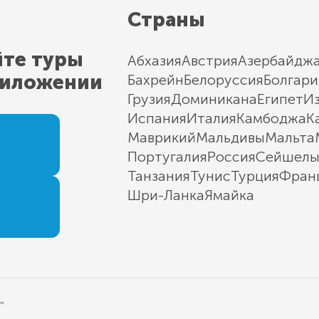
Страны
йте туры
Абхазия
Австрия
Азербайдж
риложении
Бахрейн
Белоруссия
Болгари
Грузия
Доминикана
Египет
И
Испания
Италия
Камбоджа
К
Маврикий
Мальдивы
Мальта
Португалия
Россия
Сейшел
Танзания
Тунис
Турция
Фран
Шри-Ланка
Ямайка
"