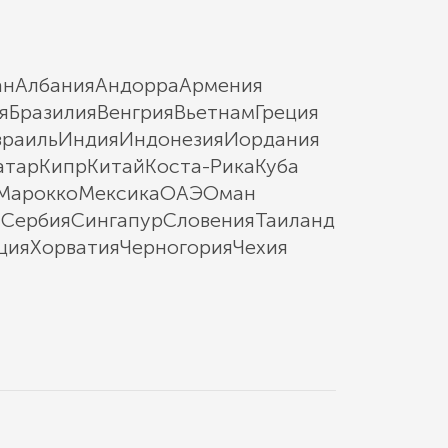
ан
Албания
Андорра
Армения
я
Бразилия
Венгрия
Вьетнам
Греция
зраиль
Индия
Индонезия
Иордания
атар
Кипр
Китай
Коста-Рика
Куба
Марокко
Мексика
ОАЭ
Оман
ы
Сербия
Сингапур
Словения
Таиланд
ция
Хорватия
Черногория
Чехия