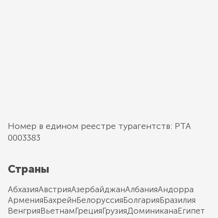
Номер в едином реестре турагентств: РТА
0003383
Страны
Абхазия
Австрия
Азербайджан
Албания
Андорра
Армения
Бахрейн
Белоруссия
Болгария
Бразилия
Венгрия
Вьетнам
Греция
Грузия
Доминикана
Египет