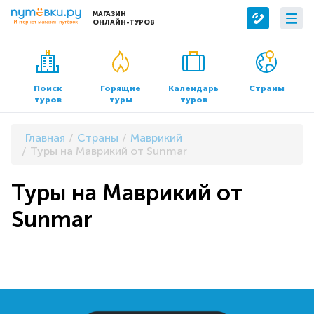
МАГАЗИН
ОНЛАЙН-ТУРОВ
Сервисы
О компании
Бронирование отелей
О нас
Поиск
Горящие
Календарь
Страны
туров
туры
туров
Трансфер
Контакты
Страхование
Команда
Главная
Страны
Маврикий
Документы и реквизиты
Туры на Маврикий от Sunmar
Офисы продаж
Туры на Маврикий от
Sunmar