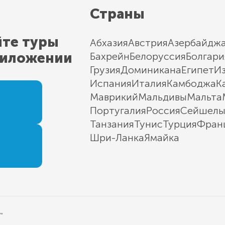
Страны
йте туры
Абхазия
Австрия
Азербайдж
риложении
Бахрейн
Белоруссия
Болгари
Грузия
Доминикана
Египет
И
Испания
Италия
Камбоджа
К
Маврикий
Мальдивы
Мальта
Португалия
Россия
Сейшел
Танзания
Тунис
Турция
Фран
Шри-Ланка
Ямайка
"