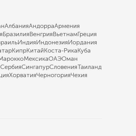
ан
Албания
Андорра
Армения
я
Бразилия
Венгрия
Вьетнам
Греция
зраиль
Индия
Индонезия
Иордания
атар
Кипр
Китай
Коста-Рика
Куба
Марокко
Мексика
ОАЭ
Оман
ы
Сербия
Сингапур
Словения
Таиланд
ция
Хорватия
Черногория
Чехия