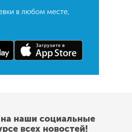
евки в любом месте,
 на наши социальные
урсе всех новостей!