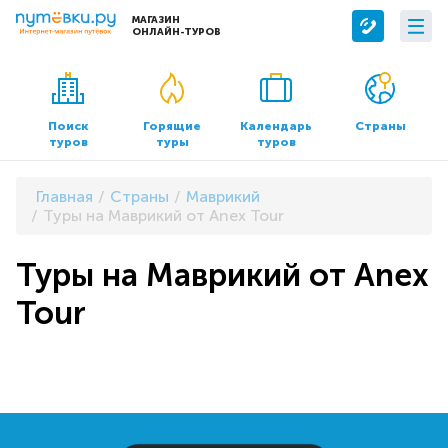
МАГАЗИН
ОНЛАЙН-ТУРОВ
Сервисы
О компании
Бронирование отелей
О нас
Поиск
Горящие
Календарь
Страны
туров
туры
туров
Трансфер
Контакты
Страхование
Команда
Главная
Страны
Маврикий
Документы и реквизиты
Туры на Маврикий от Anex Tour
Офисы продаж
Туры на Маврикий от Anex
Tour