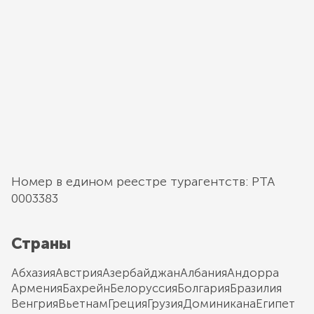
Номер в едином реестре турагентств: РТА
0003383
Страны
Абхазия
Австрия
Азербайджан
Албания
Андорра
Армения
Бахрейн
Белоруссия
Болгария
Бразилия
Венгрия
Вьетнам
Греция
Грузия
Доминикана
Египет