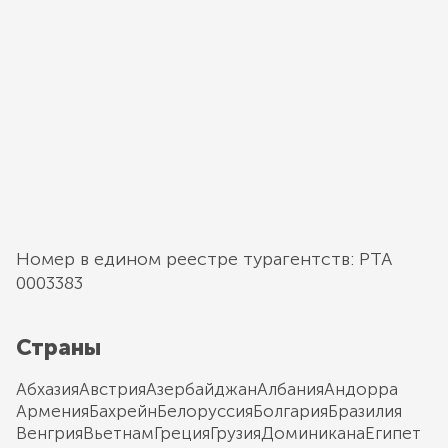
Номер в едином реестре турагентств: РТА
0003383
Страны
Абхазия
Австрия
Азербайджан
Албания
Андорра
Армения
Бахрейн
Белоруссия
Болгария
Бразилия
Венгрия
Вьетнам
Греция
Грузия
Доминикана
Египет