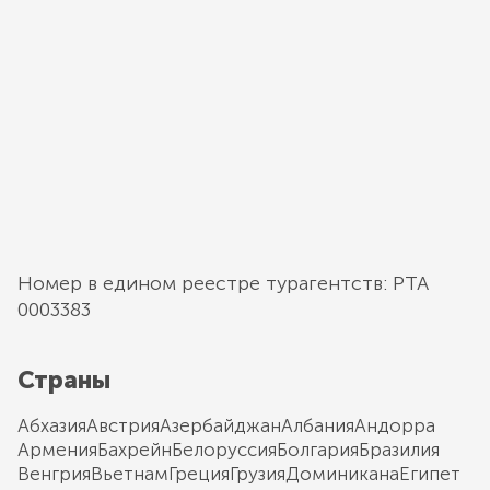
Номер в едином реестре турагентств: РТА
0003383
Страны
Абхазия
Австрия
Азербайджан
Албания
Андорра
Армения
Бахрейн
Белоруссия
Болгария
Бразилия
Венгрия
Вьетнам
Греция
Грузия
Доминикана
Египет