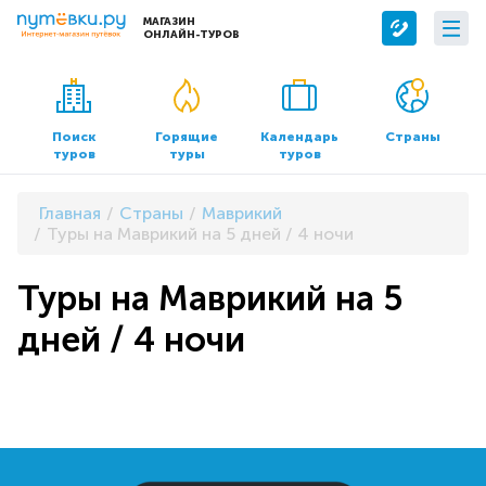
МАГАЗИН
ОНЛАЙН-ТУРОВ
Сервисы
О компании
Бронирование отелей
О нас
Поиск
Горящие
Календарь
Страны
туров
туры
туров
Трансфер
Контакты
Страхование
Команда
Главная
Страны
Маврикий
Документы и реквизиты
Туры на Маврикий на 5 дней / 4 ночи
Офисы продаж
Туры на Маврикий на 5
дней / 4 ночи