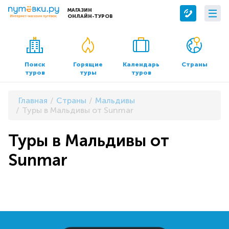
МАГАЗИН
ОНЛАЙН-ТУРОВ
Сервисы
О компании
Бронирование отелей
О нас
Поиск
Горящие
Календарь
Страны
туров
туры
туров
Трансфер
Контакты
Страхование
Команда
Главная
Страны
Мальдивы
Документы и реквизиты
Туры в Мальдивы от Sunmar
Офисы продаж
Туры в Мальдивы от
Sunmar