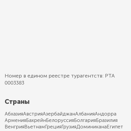
Номер в едином реестре турагентств: РТА
0003383
Страны
Абхазия
Австрия
Азербайджан
Албания
Андорра
Армения
Бахрейн
Белоруссия
Болгария
Бразилия
Венгрия
Вьетнам
Греция
Грузия
Доминикана
Египет