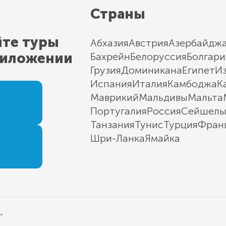
Страны
йте туры
Абхазия
Австрия
Азербайдж
риложении
Бахрейн
Белоруссия
Болгари
Грузия
Доминикана
Египет
И
Испания
Италия
Камбоджа
К
Маврикий
Мальдивы
Мальта
Португалия
Россия
Сейшел
Танзания
Тунис
Турция
Фран
Шри-Ланка
Ямайка
"