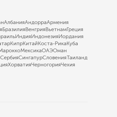
ан
Албания
Андорра
Армения
я
Бразилия
Венгрия
Вьетнам
Греция
зраиль
Индия
Индонезия
Иордания
атар
Кипр
Китай
Коста-Рика
Куба
Марокко
Мексика
ОАЭ
Оман
ы
Сербия
Сингапур
Словения
Таиланд
ция
Хорватия
Черногория
Чехия