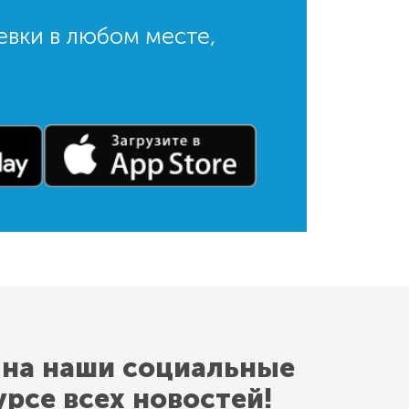
евки в любом месте,
 на наши социальные
урсе всех новостей!