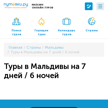
МАГАЗИН
ОНЛАЙН-ТУРОВ
Сервисы
О компании
Бронирование отелей
О нас
Поиск
Горящие
Календарь
Страны
туров
туры
туров
Трансфер
Контакты
Страхование
Команда
Главная
Страны
Мальдивы
Документы и реквизиты
Туры в Мальдивы на 7 дней / 6 ночей
Офисы продаж
Туры в Мальдивы на 7
дней / 6 ночей