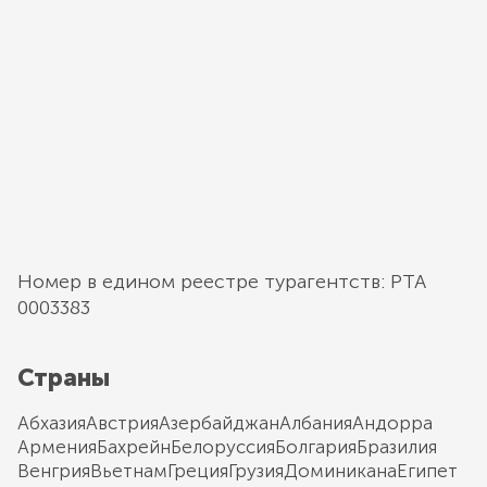
Номер в едином реестре турагентств: РТА
0003383
Страны
Абхазия
Австрия
Азербайджан
Албания
Андорра
Армения
Бахрейн
Белоруссия
Болгария
Бразилия
Венгрия
Вьетнам
Греция
Грузия
Доминикана
Египет