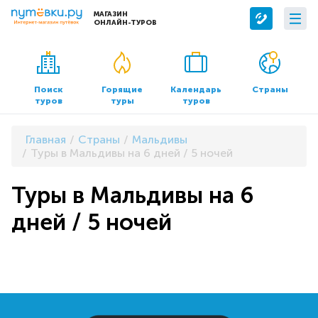
МАГАЗИН
ОНЛАЙН-ТУРОВ
Сервисы
О компании
Бронирование отелей
О нас
Поиск
Горящие
Календарь
Страны
туров
туры
туров
Трансфер
Контакты
Страхование
Команда
Главная
Страны
Мальдивы
Документы и реквизиты
Туры в Мальдивы на 6 дней / 5 ночей
Офисы продаж
Туры в Мальдивы на 6
дней / 5 ночей