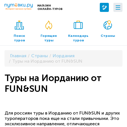
МАГАЗИН
ОНЛАЙН-ТУРОВ
Сервисы
О компании
Бронирование отелей
О нас
Поиск
Горящие
Календарь
Страны
туров
туры
туров
Трансфер
Контакты
Страхование
Команда
Главная
Страны
Иордания
Документы и реквизиты
Туры на Иорданию от FUN&SUN
Офисы продаж
Туры на Иорданию от
FUN&SUN
Для россиян туры в Иорданию от FUN&SUN и других
туроператоров пока еще на стали привычными. Это
эксклюзивное направление, отличающееся