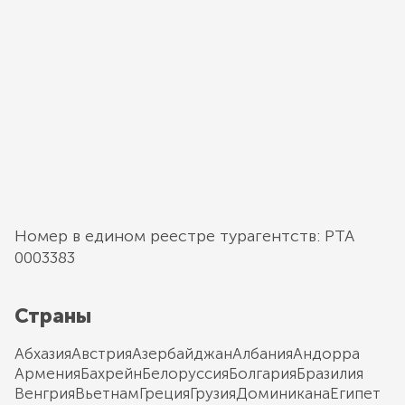
Номер в едином реестре турагентств: РТА
0003383
Страны
Абхазия
Австрия
Азербайджан
Албания
Андорра
Армения
Бахрейн
Белоруссия
Болгария
Бразилия
Венгрия
Вьетнам
Греция
Грузия
Доминикана
Египет