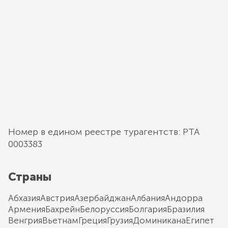
Номер в едином реестре турагентств: РТА
0003383
Страны
Абхазия
Австрия
Азербайджан
Албания
Андорра
Армения
Бахрейн
Белоруссия
Болгария
Бразилия
Венгрия
Вьетнам
Греция
Грузия
Доминикана
Египет