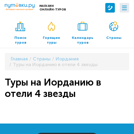
МАГАЗИН
ОНЛАЙН-ТУРОВ
Сервисы
О компании
Бронирование отелей
О нас
Поиск
Горящие
Календарь
Страны
туров
туры
туров
Трансфер
Контакты
Страхование
Команда
Главная
Страны
Иордания
Документы и реквизиты
Туры на Иорданию в отели 4 звезды
Офисы продаж
Туры на Иорданию в
отели 4 звезды